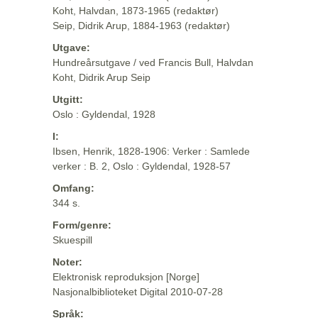
Koht, Halvdan, 1873-1965 (redaktør)
Seip, Didrik Arup, 1884-1963 (redaktør)
Utgave:
Hundreårsutgave / ved Francis Bull, Halvdan
Koht, Didrik Arup Seip
Utgitt:
Oslo : Gyldendal, 1928
I:
Ibsen, Henrik, 1828-1906: Verker : Samlede
verker : B. 2, Oslo : Gyldendal, 1928-57
Omfang:
344 s.
Form/genre:
Skuespill
Noter:
Elektronisk reproduksjon [Norge]
Nasjonalbiblioteket Digital 2010-07-28
Språk: