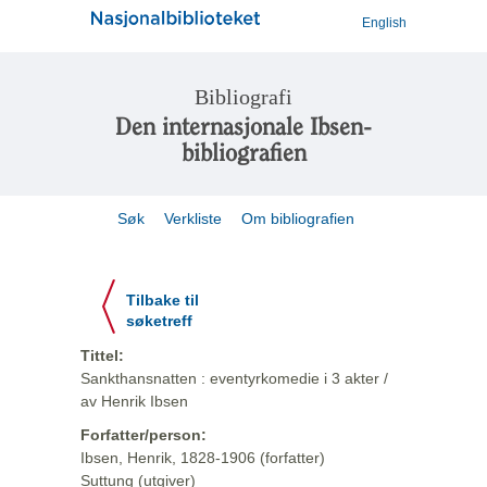
English
Bibliografi
Den internasjonale Ibsen-
bibliografien
Søk
Verkliste
Om bibliografien
Tilbake til
søketreff
Tittel:
Sankthansnatten : eventyrkomedie i 3 akter /
av Henrik Ibsen
Forfatter/person:
Ibsen, Henrik, 1828-1906 (forfatter)
Suttung (utgiver)