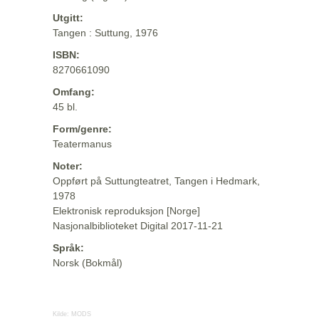
Utgitt:
Tangen : Suttung, 1976
ISBN:
8270661090
Omfang:
45 bl.
Form/genre:
Teatermanus
Noter:
Oppført på Suttungteatret, Tangen i Hedmark,
1978
Elektronisk reproduksjon [Norge]
Nasjonalbiblioteket Digital 2017-11-21
Språk:
Norsk (Bokmål)
Kilde:
MODS