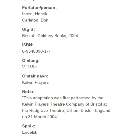
Forfatter/person:
Ibsen, Henrik
Carleton, Don
Utgitt:
Bristol : Goldney Books, 2004
ISBN:
0-9548090-1-7
Omfang:
V, 138 s.
Omtalt navn:
Kelvin Players
Noter:
"This adaptation was first performed by the
Kelvin Players Theatre Company of Bristol at
the Redgrave Theatre, Clifton, Bristol, England
on 31 March 2004"
Språk:
Engelsk