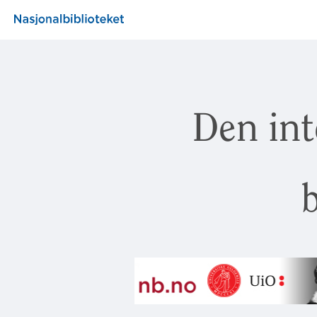
Den int
b