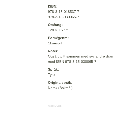
ISBN:
978-3-15-018537-7
978-3-15-030065-7
Omfang:
128 s. 15 cm
Form/genre:
Skuespill
Noter:
Også utgitt sammen med syv andre dram
med ISBN 978-3-15-030065-7
Språk:
Tysk
Originalspråk:
Norsk (Bokmål)
Kilde:
MODS