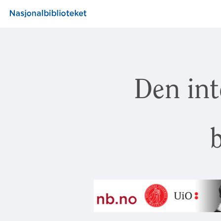
Den int
b