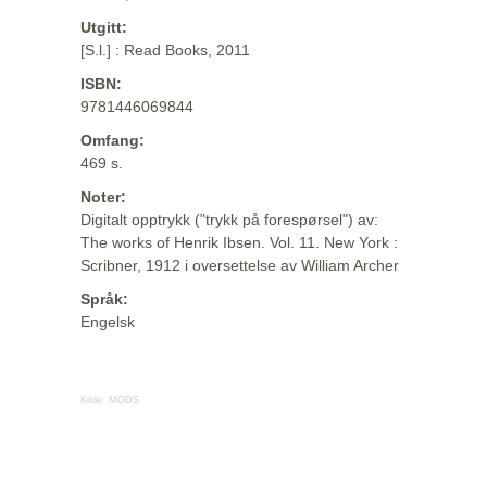
Utgitt:
[S.l.] : Read Books, 2011
ISBN:
9781446069844
Omfang:
469 s.
Noter:
Digitalt opptrykk ("trykk på forespørsel") av:
The works of Henrik Ibsen. Vol. 11. New York :
Scribner, 1912 i oversettelse av William Archer
Språk:
Engelsk
Kilde:
MODS