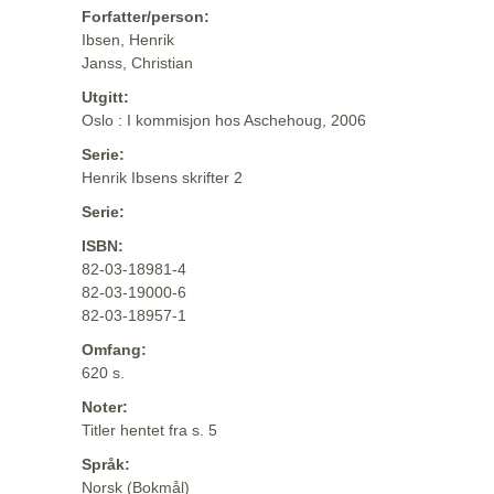
Forfatter/person:
Ibsen, Henrik
Janss, Christian
Utgitt:
Oslo : I kommisjon hos Aschehoug, 2006
Serie:
Henrik Ibsens skrifter 2
Serie:
ISBN:
82-03-18981-4
82-03-19000-6
82-03-18957-1
Omfang:
620 s.
Noter:
Titler hentet fra s. 5
Språk:
Norsk (Bokmål)