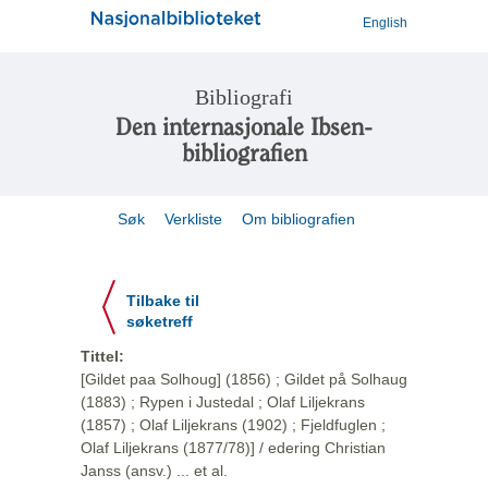
English
Bibliografi
Den internasjonale Ibsen-
bibliografien
Søk
Verkliste
Om bibliografien
Tilbake til
søketreff
Tittel:
[Gildet paa Solhoug] (1856) ; Gildet på Solhaug
(1883) ; Rypen i Justedal ; Olaf Liljekrans
(1857) ; Olaf Liljekrans (1902) ; Fjeldfuglen ;
Olaf Liljekrans (1877/78)] / edering Christian
Janss (ansv.) ... et al.