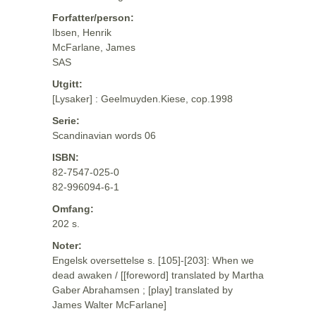
Forfatter/person:
Ibsen, Henrik
McFarlane, James
SAS
Utgitt:
[Lysaker] : Geelmuyden.Kiese, cop.1998
Serie:
Scandinavian words 06
ISBN:
82-7547-025-0
82-996094-6-1
Omfang:
202 s.
Noter:
Engelsk oversettelse s. [105]-[203]: When we
dead awaken / [[foreword] translated by Martha
Gaber Abrahamsen ; [play] translated by
James Walter McFarlane]