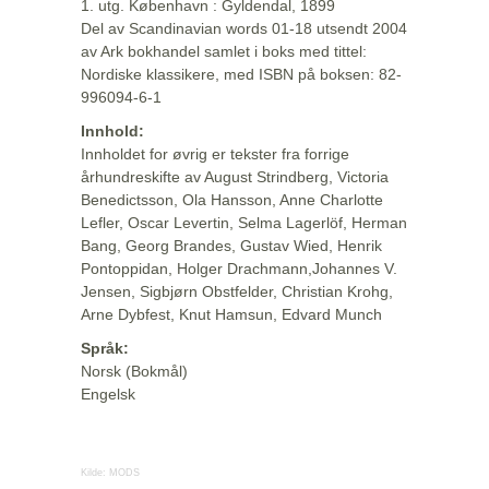
1. utg. København : Gyldendal, 1899
Del av Scandinavian words 01-18 utsendt 2004
av Ark bokhandel samlet i boks med tittel:
Nordiske klassikere, med ISBN på boksen: 82-
996094-6-1
Innhold:
Innholdet for øvrig er tekster fra forrige
århundreskifte av August Strindberg, Victoria
Benedictsson, Ola Hansson, Anne Charlotte
Lefler, Oscar Levertin, Selma Lagerlöf, Herman
Bang, Georg Brandes, Gustav Wied, Henrik
Pontoppidan, Holger Drachmann,Johannes V.
Jensen, Sigbjørn Obstfelder, Christian Krohg,
Arne Dybfest, Knut Hamsun, Edvard Munch
Språk:
Norsk (Bokmål)
Engelsk
Kilde:
MODS