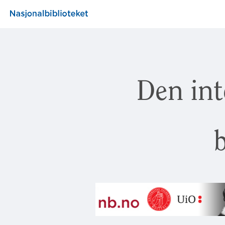
Den int
b