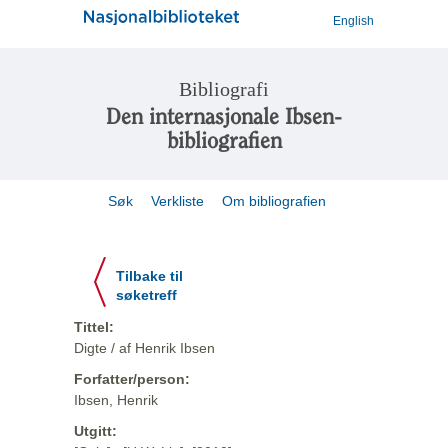
English
Bibliografi
Den internasjonale Ibsen-
bibliografien
Søk
Verkliste
Om bibliografien
Tilbake til
søketreff
Tittel:
Digte / af Henrik Ibsen
Forfatter/person:
Ibsen, Henrik
Utgitt: