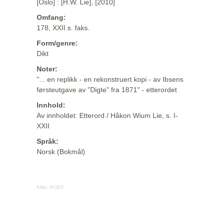
[Oslo] : [H.W. Lie], [2010]
Omfang:
178, XXII s. faks.
Form/genre:
Dikt
Noter:
"... en replikk - en rekonstruert kopi - av Ibsens
førsteutgave av "Digte" fra 1871" - etterordet
Innhold:
Av innholdet: Etterord / Håkon Wium Lie, s. I-
XXII
Språk:
Norsk (Bokmål)
Kilde:
MODS