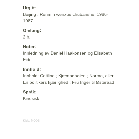
Utgitt:
Beijing : Renmin wenxue chubanshe, 1986-
1987
Omfang:
2 b.
Noter:
Innledning av Daniel Haakonsen og Elisabeth
Eide
Innhold:
Innhold: Catilina ; Kjæmpehøien ; Norma, eller
En politikers kjærlighed ; Fru Inger til Østeraad
Språk:
Kinesisk
Kilde:
MODS