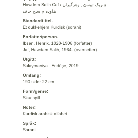
Hawdem Salih Caf / ھﻧرﯾﮏ ﺋﯾﺑﺳن ; وهرگيران
ھﺎوده م ﺳﺎﺢ ﺟﺎف
Standardtittel:
Et dukkehjem Kurdisk (sorani)
Forfatter/person:
Ibsen, Henrik, 1828-1906 (forfatter)
Jaf, Hawdam Salih, 1964- (oversetter)
Utgitt:
Sulaymaniya : Endêşe, 2019
Omfang:
190 sider 22 cm
Form/genre:
Skuespill
Noter:
Kurdisk arabisk alfabet
Språk:
Sorani