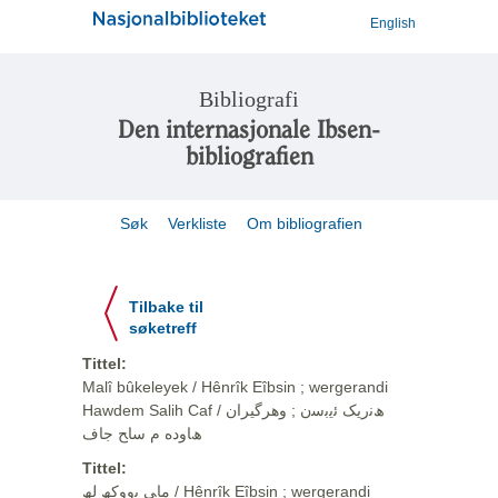
English
Bibliografi
Den internasjonale Ibsen-
bibliografien
Søk
Verkliste
Om bibliografien
Tilbake til
søketreff
Tittel:
Malî bûkeleyek / Hênrîk Eîbsin ; wergerandi
Hawdem Salih Caf / ھﻧرﯾﮏ ﺋﯾﺑﺳن ; وهرگيران
ھﺎوده م ﺳﺎﺢ ﺟﺎف
Tittel:
ﻣﺎﯽ ﺑووﮐﮫ ﻟﮫ / Hênrîk Eîbsin ; wergerandi