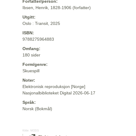
Forfatter/person:
Ibsen, Henrik, 1828-1906 (forfatter)
Utgitt:
Oslo : Transit, 2025
ISBN:
9788275964883
Omfang:
180 sider
Form/genre:
Skuespill
Noter:
Elektronisk reproduksjon [Norge]
Nasjonalbiblioteket Digital 2026-06-17
Språk:
Norsk (Bokmål)
Kilde:
MODS