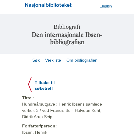
English
Bibliografi
Den internasjonale Ibsen-
bibliografien
Søk
Verkliste
Om bibliografien
Tilbake til
søketreff
Tittel:
Hundreårsutgave : Henrik Ibsens samlede
verker. 3 / ved Francis Bull, Halvdan Koht,
Didrik Arup Seip
Forfatter/person:
Ibsen, Henrik