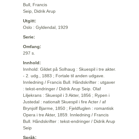
Bull, Francis
Seip, Didrik Arup
Utgitt:
Oslo : Gyldendal, 1929
Serie:
Omfang:
297 s.
Innhold:
Innhold: Gildet på Solhaug : Skuespil i tre akter.
- 2. udg., 1883 ; Fortale til anden udgave.
Innledning / Francis Bull. Håndskrifter : utgaver
: tekst-endringer / Didrik Arup Seip. Olaf
Liljekrans : Skuespil i 3 Akter, 1856 ; Rypen i
Justedal : nationalt Skuespil i fire Acter / af
Brynjolf Bjarme, 1850 ; Fjeldfuglen : romantisk
Opera i tre Akter, 1859. Innledning / Francis
Bull. Håndskrifter : tekst-endringer / Didrik Arup
Seip
Språk: