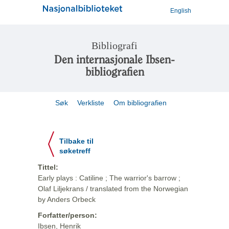
English
Bibliografi
Den internasjonale Ibsen-
bibliografien
Søk
Verkliste
Om bibliografien
Tilbake til
søketreff
Tittel:
Early plays : Catiline ; The warrior's barrow ;
Olaf Liljekrans / translated from the Norwegian
by Anders Orbeck
Forfatter/person:
Ibsen, Henrik