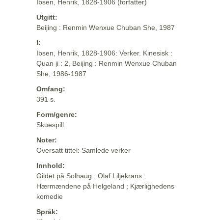
Ibsen, Henrik, 1828-1906 (forfatter)
Utgitt:
Beijing : Renmin Wenxue Chuban She, 1987
I:
Ibsen, Henrik, 1828-1906: Verker. Kinesisk :
Quan ji : 2, Beijing : Renmin Wenxue Chuban
She, 1986-1987
Omfang:
391 s.
Form/genre:
Skuespill
Noter:
Oversatt tittel: Samlede verker
Innhold:
Gildet på Solhaug ; Olaf Liljekrans ;
Hærmændene på Helgeland ; Kjærlighedens
komedie
Språk: