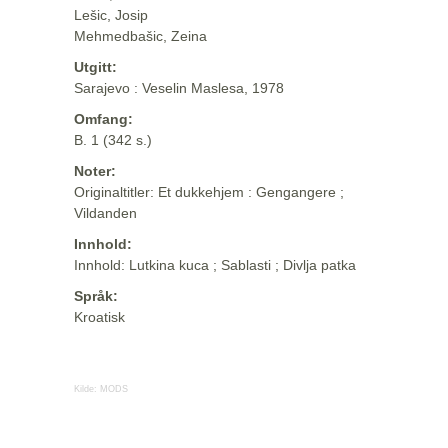
Lešic, Josip
Mehmedbašic, Zeina
Utgitt:
Sarajevo : Veselin Maslesa, 1978
Omfang:
B. 1 (342 s.)
Noter:
Originaltitler: Et dukkehjem : Gengangere ;
Vildanden
Innhold:
Innhold: Lutkina kuca ; Sablasti ; Divlja patka
Språk:
Kroatisk
Kilde:
MODS