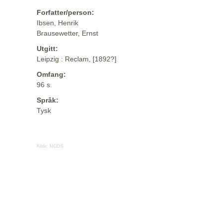
Forfatter/person:
Ibsen, Henrik
Brausewetter, Ernst
Utgitt:
Leipzig : Reclam, [1892?]
Omfang:
96 s.
Språk:
Tysk
Kilde:
MODS