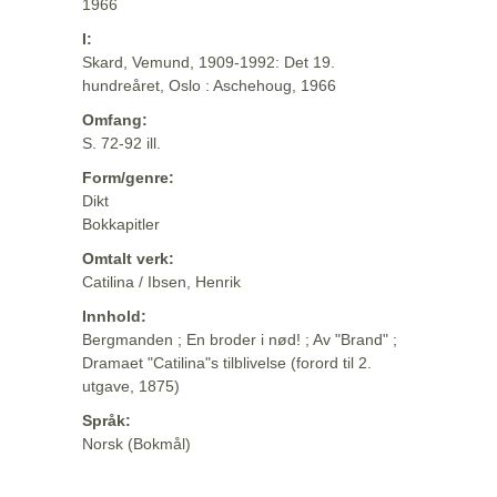
1966
I:
Skard, Vemund, 1909-1992: Det 19.
hundreåret, Oslo : Aschehoug, 1966
Omfang:
S. 72-92 ill.
Form/genre:
Dikt
Bokkapitler
Omtalt verk:
Catilina / Ibsen, Henrik
Innhold:
Bergmanden ; En broder i nød! ; Av "Brand" ;
Dramaet "Catilina"s tilblivelse (forord til 2.
utgave, 1875)
Språk:
Norsk (Bokmål)