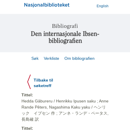
English
Bibliografi
Den internasjonale Ibsen-
bibliografien
Søk
Verkliste
Om bibliografien
Tilbake til
søketreff
Tittel:
Hedda Gâbureru / Henrikku Ipusen saku ; Anne
Rande Pêters, Nagashima Kaku yaku / ヘンリ
ック イプセン 作 ; アンネ・ランデ・ペータス,
長島確 訳
Tittel: