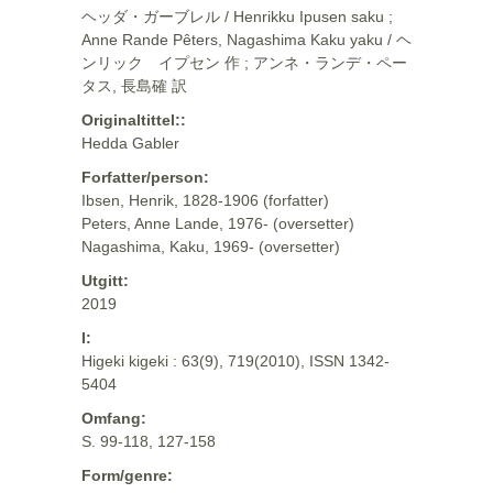
ヘッダ・ガーブレル / Henrikku Ipusen saku ;
Anne Rande Pêters, Nagashima Kaku yaku / ヘ
ンリック イプセン 作 ; アンネ・ランデ・ペー
タス, 長島確 訳
Originaltittel::
Hedda Gabler
Forfatter/person:
Ibsen, Henrik, 1828-1906 (forfatter)
Peters, Anne Lande, 1976- (oversetter)
Nagashima, Kaku, 1969- (oversetter)
Utgitt:
2019
I:
Higeki kigeki : 63(9), 719(2010), ISSN 1342-
5404
Omfang:
S. 99-118, 127-158
Form/genre: