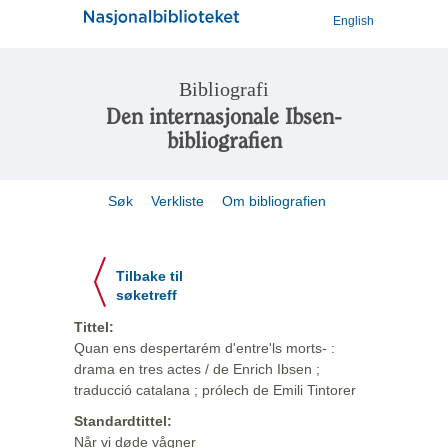
English
Bibliografi
Den internasjonale Ibsen-
bibliografien
Søk
Verkliste
Om bibliografien
Tilbake til
søketreff
Tittel:
Quan ens despertarém d'entre'ls morts- :
drama en tres actes / de Enrich Ibsen ;
traducció catalana ; prólech de Emili Tintorer
Standardtittel:
Når vi døde vågner