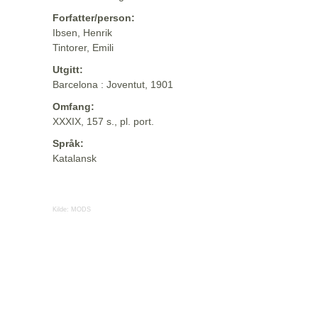
Forfatter/person:
Ibsen, Henrik
Tintorer, Emili
Utgitt:
Barcelona : Joventut, 1901
Omfang:
XXXIX, 157 s., pl. port.
Språk:
Katalansk
Kilde:
MODS