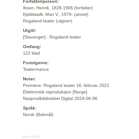
Forfatter/person:
Ibsen, Henrik, 1828-1906 (forfatter)
Kjeldstadli, Mari V., 1979- (annet)
Rogaland teater (utgiver)
Utgitt:
[Stavanger] : Rogaland teater
Omfang:
122 blad
Form/genre:
Teatermanus
Noter:
Premiere: Rogaland teater 16. februar 2022
Elektronisk reproduksjon [Norge]
Nasjonalbiblioteket Digital 2024-06-06
Språk:
Norsk (Bokmål)
Kilde:
MODS