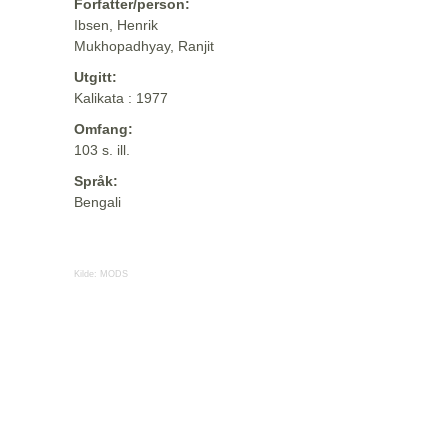
Forfatter/person:
Ibsen, Henrik
Mukhopadhyay, Ranjit
Utgitt:
Kalikata : 1977
Omfang:
103 s. ill.
Språk:
Bengali
Kilde:
MODS