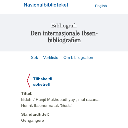
English
Bibliografi
Den internasjonale Ibsen-
bibliografien
Søk
Verkliste
Om bibliografien
Tilbake til
søketreff
Tittel:
Bidehi / Ranjit Mukhopadhyay ; mul racana:
Henrik Ibsener natak 'Gosts'
Standardtittel:
Gengangere