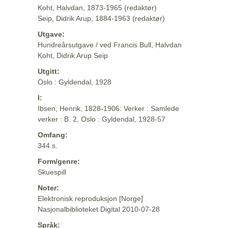
Koht, Halvdan, 1873-1965 (redaktør)
Seip, Didrik Arup, 1884-1963 (redaktør)
Utgave:
Hundreårsutgave / ved Francis Bull, Halvdan
Koht, Didrik Arup Seip
Utgitt:
Oslo : Gyldendal, 1928
I:
Ibsen, Henrik, 1828-1906: Verker : Samlede
verker : B. 2, Oslo : Gyldendal, 1928-57
Omfang:
344 s.
Form/genre:
Skuespill
Noter:
Elektronisk reproduksjon [Norge]
Nasjonalbiblioteket Digital 2010-07-28
Språk: