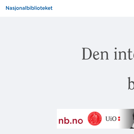
Den int
b