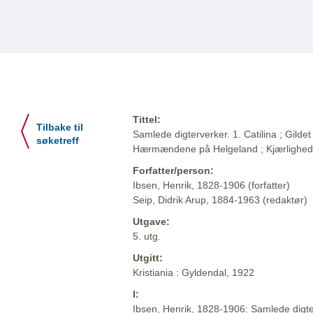
Tittel:
Tilbake til
Samlede digterverker. 1. Catilina ; Gildet 
søketreff
Hærmændene på Helgeland ; Kjærlighe
Forfatter/person:
Ibsen, Henrik, 1828-1906 (forfatter)
Seip, Didrik Arup, 1884-1963 (redaktør)
Utgave:
5. utg.
Utgitt:
Kristiania : Gyldendal, 1922
I:
Ibsen, Henrik, 1828-1906: Samlede digter