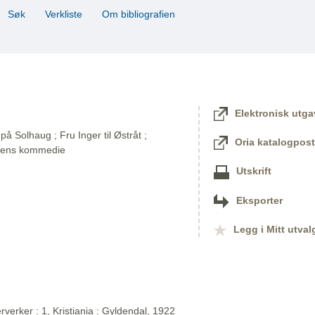
Søk
Verkliste
Om bibliografien
Elektronisk utga
på Solhaug ; Fru Inger til Østråt ;
Oria katalogpost
dens kommedie
Utskrift
Eksporter
Legg i Mitt utval
verker : 1, Kristiania : Gyldendal, 1922