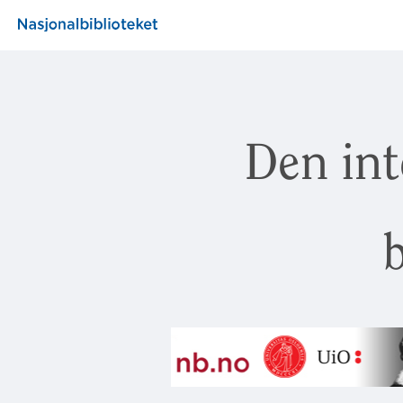
Den int
b