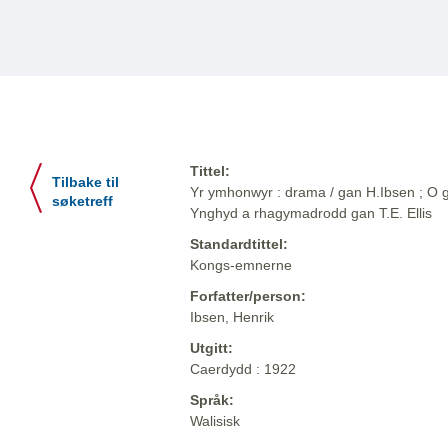
Tittel:
Tilbake til
Yr ymhonwyr : drama / gan H.Ibsen ; O g
søketreff
Ynghyd a rhagymadrodd gan T.E. Ellis
Standardtittel:
Kongs-emnerne
Forfatter/person:
Ibsen, Henrik
Utgitt:
Caerdydd : 1922
Språk:
Walisisk