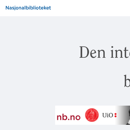
Den int
b