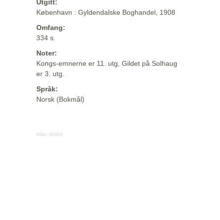
Utgitt:
København : Gyldendalske Boghandel, 1908
Omfang:
334 s.
Noter:
Kongs-emnerne er 11. utg, Gildet på Solhaug
er 3. utg.
Språk:
Norsk (Bokmål)
Kilde:
MODS