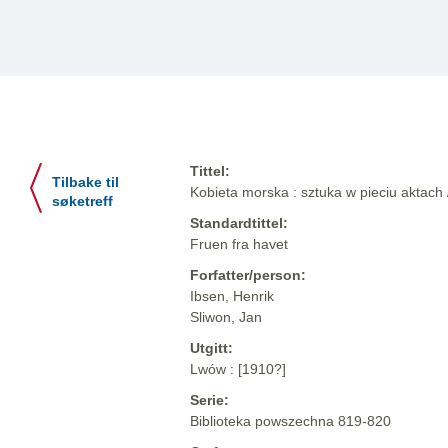
Tittel:
Tilbake til
Kobieta morska : sztuka w pieciu aktach 
søketreff
Standardtittel:
Fruen fra havet
Forfatter/person:
Ibsen, Henrik
Sliwon, Jan
Utgitt:
Lwów : [1910?]
Serie:
Biblioteka powszechna 819-820