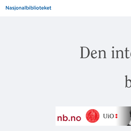
Den int
b