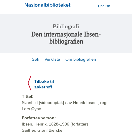
English
Bibliografi
Den internasjonale Ibsen-
bibliografien
Søk
Verkliste
Om bibliografien
Tilbake til
søketreff
Tittel:
Svanhild [videoopptak] / av Henrik Ibsen ; regi:
Lars Øyno
Forfatter/person:
Ibsen, Henrik, 1828-1906 (forfatter)
Sæther, Gjøril Bjercke