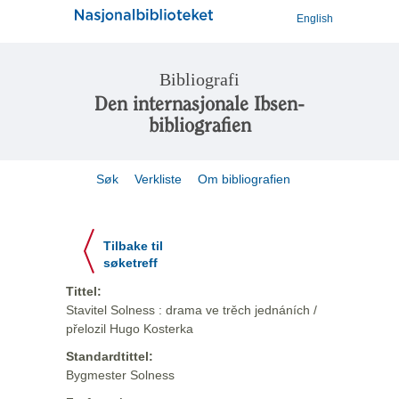
English
Bibliografi
Den internasjonale Ibsen-
bibliografien
Søk
Verkliste
Om bibliografien
Tilbake til
søketreff
Tittel:
Stavitel Solness : drama ve trěch jednáních /
přelozil Hugo Kosterka
Standardtittel:
Bygmester Solness