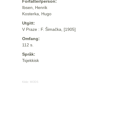
Forfatter/person:
Ibsen, Henrik
Kosterka, Hugo
Utgitt:
V Praze : F. Šimačka, [1905]
Omfang:
112 s.
Språk:
Tsjekkisk
Kilde:
MODS