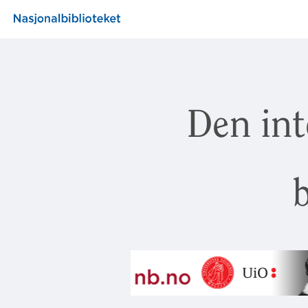
Den int
b