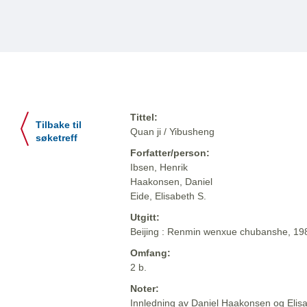
Tittel:
Tilbake til
Quan ji / Yibusheng
søketreff
Forfatter/person:
Ibsen, Henrik
Haakonsen, Daniel
Eide, Elisabeth S.
Utgitt:
Beijing : Renmin wenxue chubanshe, 1
Omfang:
2 b.
Noter:
Innledning av Daniel Haakonsen og Elis