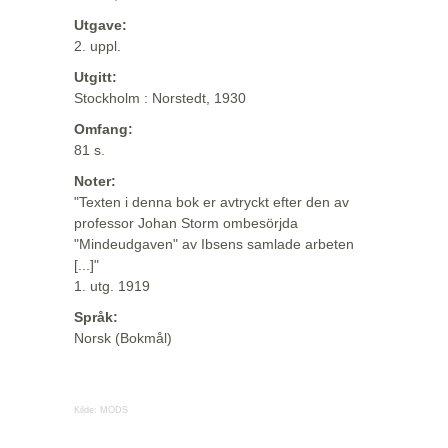
Utgave:
2. uppl.
Utgitt:
Stockholm : Norstedt, 1930
Omfang:
81 s.
Noter:
"Texten i denna bok er avtryckt efter den av
professor Johan Storm ombesörjda
"Mindeudgaven" av Ibsens samlade arbeten
[...]"
1. utg. 1919
Språk:
Norsk (Bokmål)
Kilde:
MODS