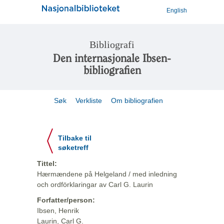
English
Bibliografi
Den internasjonale Ibsen-
bibliografien
Søk
Verkliste
Om bibliografien
Tilbake til
søketreff
Tittel:
Hærmændene på Helgeland / med inledning
och ordförklaringar av Carl G. Laurin
Forfatter/person:
Ibsen, Henrik
Laurin, Carl G.