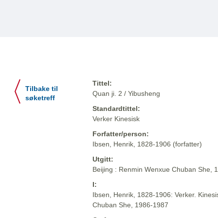
Tittel:
Tilbake til
Quan ji. 2 / Yibusheng
søketreff
Standardtittel:
Verker Kinesisk
Forfatter/person:
Ibsen, Henrik, 1828-1906 (forfatter)
Utgitt:
Beijing : Renmin Wenxue Chuban She, 
I:
Ibsen, Henrik, 1828-1906: Verker. Kinesi
Chuban She, 1986-1987