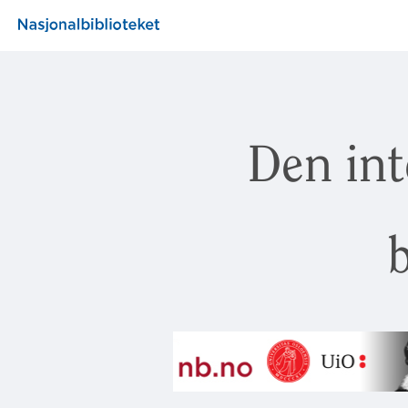
Den int
b