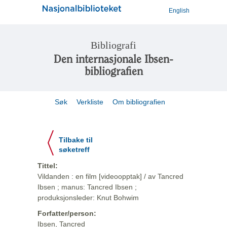
English
Bibliografi
Den internasjonale Ibsen-
bibliografien
Søk
Verkliste
Om bibliografien
Tilbake til
søketreff
Tittel:
Vildanden : en film [videoopptak] / av Tancred
Ibsen ; manus: Tancred Ibsen ;
produksjonsleder: Knut Bohwim
Forfatter/person:
Ibsen, Tancred