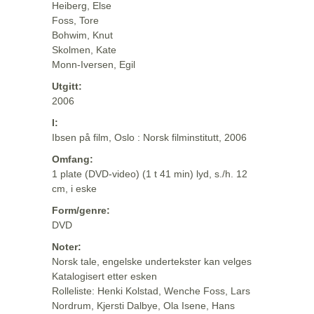
Heiberg, Else
Foss, Tore
Bohwim, Knut
Skolmen, Kate
Monn-Iversen, Egil
Utgitt:
2006
I:
Ibsen på film, Oslo : Norsk filminstitutt, 2006
Omfang:
1 plate (DVD-video) (1 t 41 min) lyd, s./h. 12
cm, i eske
Form/genre:
DVD
Noter:
Norsk tale, engelske undertekster kan velges
Katalogisert etter esken
Rolleliste: Henki Kolstad, Wenche Foss, Lars
Nordrum, Kjersti Dalbye, Ola Isene, Hans