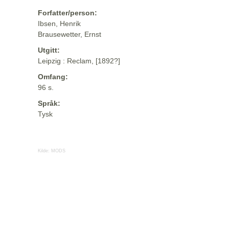
Forfatter/person:
Ibsen, Henrik
Brausewetter, Ernst
Utgitt:
Leipzig : Reclam, [1892?]
Omfang:
96 s.
Språk:
Tysk
Kilde:
MODS