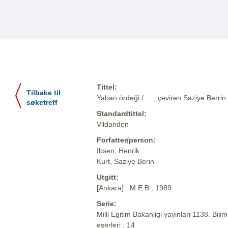
Tittel:
Tilbake til
Yaban ördeği / ... ; çeviren Saziye Berrin
søketreff
Standardtittel:
Vildanden
Forfatter/person:
Ibsen, Henrik
Kurt, Saziye Berin
Utgitt:
[Ankara] : M.E.B., 1989
Serie:
Milli Egitim Bakanligi yayinlari 1138. Bilim
eserleri : 14