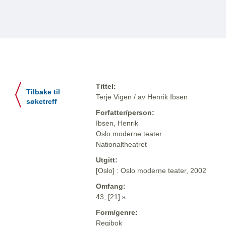
Tittel:
Tilbake til
Terje Vigen / av Henrik Ibsen
søketreff
Forfatter/person:
Ibsen, Henrik
Oslo moderne teater
Nationaltheatret
Utgitt:
[Oslo] : Oslo moderne teater, 2002
Omfang:
43, [21] s.
Form/genre:
Regibok