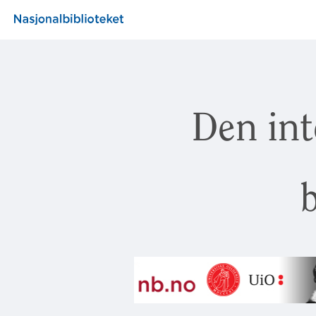
Den int
b