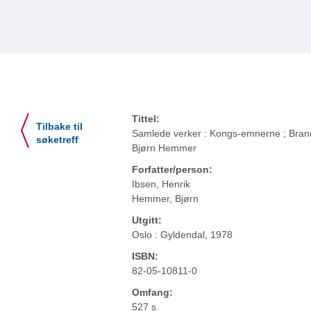
Tittel:
Tilbake til
Samlede verker : Kongs-emnerne ; Brand ;
søketreff
Bjørn Hemmer
Forfatter/person:
Ibsen, Henrik
Hemmer, Bjørn
Utgitt:
Oslo : Gyldendal, 1978
ISBN:
82-05-10811-0
Omfang:
527 s.