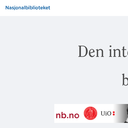
Den int
b