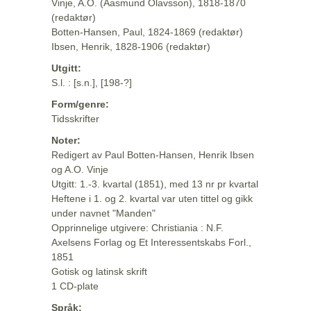
Vinje, A.O. (Aasmund Olavsson), 1818-1870
(redaktør)
Botten-Hansen, Paul, 1824-1869 (redaktør)
Ibsen, Henrik, 1828-1906 (redaktør)
Utgitt:
S.l. : [s.n.], [198-?]
Form/genre:
Tidsskrifter
Noter:
Redigert av Paul Botten-Hansen, Henrik Ibsen
og A.O. Vinje
Utgitt: 1.-3. kvartal (1851), med 13 nr pr kvartal
Heftene i 1. og 2. kvartal var uten tittel og gikk
under navnet "Manden"
Opprinnelige utgivere: Christiania : N.F.
Axelsens Forlag og Et Interessentskabs Forl.,
1851
Gotisk og latinsk skrift
1 CD-plate
Språk: