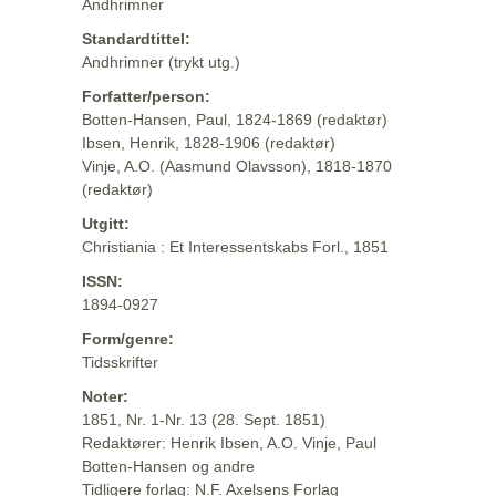
Andhrimner
Standardtittel:
Andhrimner (trykt utg.)
Forfatter/person:
Botten-Hansen, Paul, 1824-1869 (redaktør)
Ibsen, Henrik, 1828-1906 (redaktør)
Vinje, A.O. (Aasmund Olavsson), 1818-1870
(redaktør)
Utgitt:
Christiania : Et Interessentskabs Forl., 1851
ISSN:
1894-0927
Form/genre:
Tidsskrifter
Noter:
1851, Nr. 1-Nr. 13 (28. Sept. 1851)
Redaktører: Henrik Ibsen, A.O. Vinje, Paul
Botten-Hansen og andre
Tidligere forlag: N.F. Axelsens Forlag