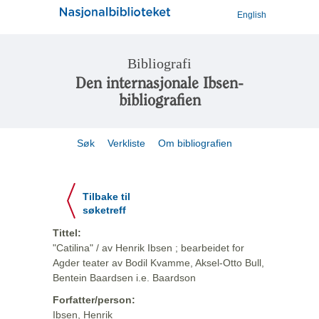
English
Bibliografi
Den internasjonale Ibsen-
bibliografien
Søk
Verkliste
Om bibliografien
Tilbake til
søketreff
Tittel:
"Catilina" / av Henrik Ibsen ; bearbeidet for
Agder teater av Bodil Kvamme, Aksel-Otto Bull,
Bentein Baardsen i.e. Baardson
Forfatter/person:
Ibsen, Henrik