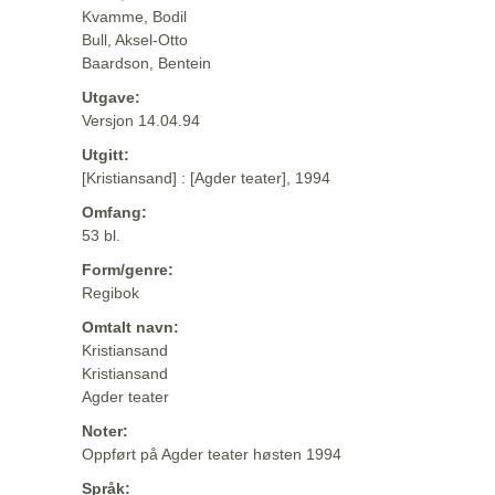
Kvamme, Bodil
Bull, Aksel-Otto
Baardson, Bentein
Utgave:
Versjon 14.04.94
Utgitt:
[Kristiansand] : [Agder teater], 1994
Omfang:
53 bl.
Form/genre:
Regibok
Omtalt navn:
Kristiansand
Kristiansand
Agder teater
Noter:
Oppført på Agder teater høsten 1994
Språk: