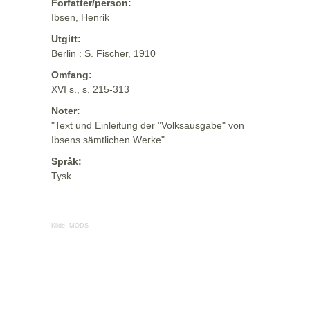
Forfatter/person:
Ibsen, Henrik
Utgitt:
Berlin : S. Fischer, 1910
Omfang:
XVI s., s. 215-313
Noter:
"Text und Einleitung der "Volksausgabe" von
Ibsens sämtlichen Werke"
Språk:
Tysk
Kilde:
MODS