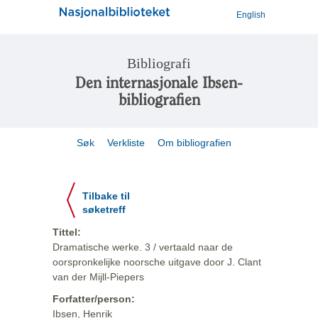
English
Bibliografi
Den internasjonale Ibsen-
bibliografien
Søk
Verkliste
Om bibliografien
Tilbake til
søketreff
Tittel:
Dramatische werke. 3 / vertaald naar de
oorspronkelijke noorsche uitgave door J. Clant
van der Mijll-Piepers
Forfatter/person:
Ibsen, Henrik