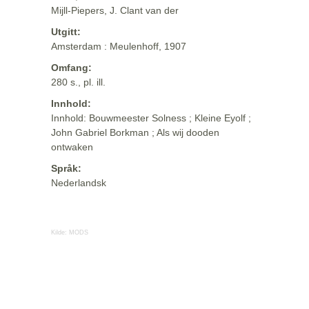
Mijll-Piepers, J. Clant van der
Utgitt:
Amsterdam : Meulenhoff, 1907
Omfang:
280 s., pl. ill.
Innhold:
Innhold: Bouwmeester Solness ; Kleine Eyolf ;
John Gabriel Borkman ; Als wij dooden
ontwaken
Språk:
Nederlandsk
Kilde:
MODS