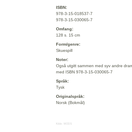
ISBN:
978-3-15-018537-7
978-3-15-030065-7
Omfang:
128 s. 15 cm
Form/genre:
Skuespill
Noter:
Også utgitt sammen med syv andre dram
med ISBN 978-3-15-030065-7
Språk:
Tysk
Originalspråk:
Norsk (Bokmål)
Kilde:
MODS