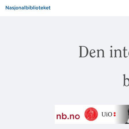
Den int
b