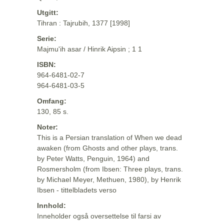
Utgitt:
Tihran : Tajrubih, 1377 [1998]
Serie:
Majmu'ih asar / Hinrik Aipsin ; 1 1
ISBN:
964-6481-02-7
964-6481-03-5
Omfang:
130, 85 s.
Noter:
This is a Persian translation of When we dead
awaken (from Ghosts and other plays, trans.
by Peter Watts, Penguin, 1964) and
Rosmersholm (from Ibsen: Three plays, trans.
by Michael Meyer, Methuen, 1980), by Henrik
Ibsen - tittelbladets verso
Innhold:
Inneholder også oversettelse til farsi av