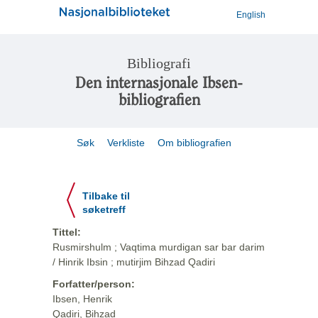
English
Bibliografi
Den internasjonale Ibsen-
bibliografien
Søk
Verkliste
Om bibliografien
Tilbake til
søketreff
Tittel:
Rusmirshulm ; Vaqtima murdigan sar bar darim
/ Hinrik Ibsin ; mutirjim Bihzad Qadiri
Forfatter/person:
Ibsen, Henrik
Qadiri, Bihzad