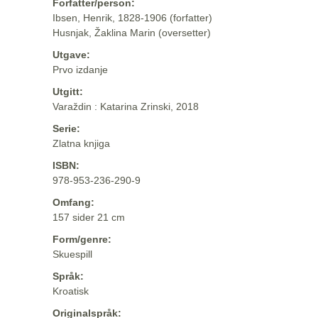
Forfatter/person:
Ibsen, Henrik, 1828-1906 (forfatter)
Husnjak, Žaklina Marin (oversetter)
Utgave:
Prvo izdanje
Utgitt:
Varaždin : Katarina Zrinski, 2018
Serie:
Zlatna knjiga
ISBN:
978-953-236-290-9
Omfang:
157 sider 21 cm
Form/genre:
Skuespill
Språk:
Kroatisk
Originalspråk: