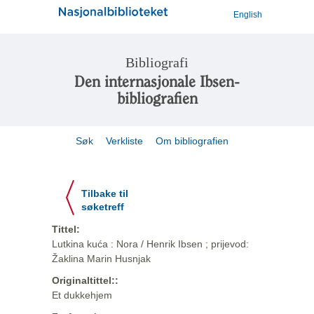
English
Bibliografi
Den internasjonale Ibsen-
bibliografien
Søk
Verkliste
Om bibliografien
Tilbake til
søketreff
Tittel:
Lutkina kuća : Nora / Henrik Ibsen ; prijevod:
Žaklina Marin Husnjak
Originaltittel::
Et dukkehjem