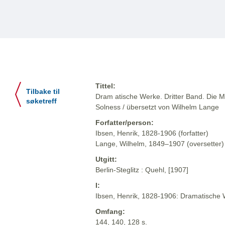
Tittel:
Tilbake til
Dram atische Werke. Dritter Band. Die M
søketreff
Solness / übersetzt von Wilhelm Lange
Forfatter/person:
Ibsen, Henrik, 1828-1906 (forfatter)
Lange, Wilhelm, 1849–1907 (oversetter)
Utgitt:
Berlin-Steglitz : Quehl, [1907]
I:
Ibsen, Henrik, 1828-1906: Dramatische We
Omfang:
144, 140, 128 s.