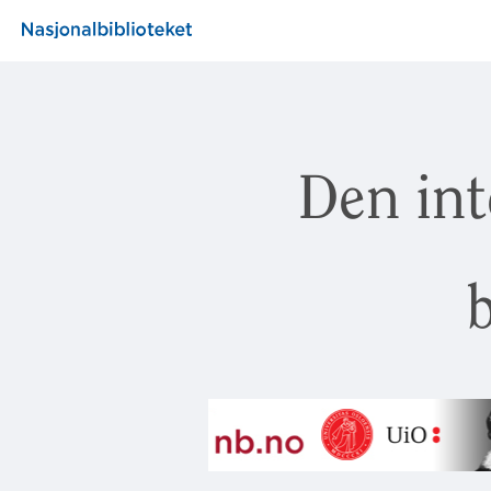
Den int
b