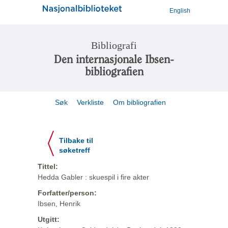
English
Bibliografi
Den internasjonale Ibsen-
bibliografien
Søk
Verkliste
Om bibliografien
Tilbake til
søketreff
Tittel:
Hedda Gabler : skuespil i fire akter
Forfatter/person:
Ibsen, Henrik
Utgitt: