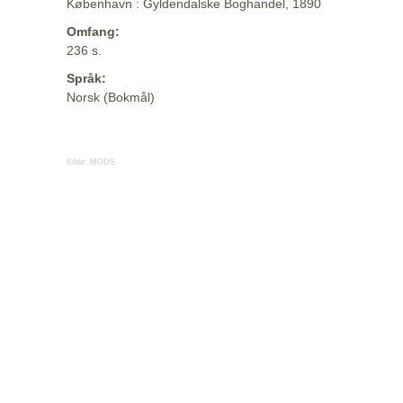
København : Gyldendalske Boghandel, 1890
Omfang:
236 s.
Språk:
Norsk (Bokmål)
Kilde:
MODS