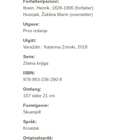
Forfatter/person:
Ibsen, Henrik, 1828-1906 (forfatter)
Husnjak, Žaklina Marin (oversetter)
Utgave:
Prvo izdanje
Utgitt:
Varaždin : Katarina Zrinski, 2018
Serie:
Zlatna knjiga
ISBN:
978-953-236-290-9
Omfang:
157 sider 21 cm
Form/genre:
Skuespill
Språk:
Kroatisk
Originalspråk: