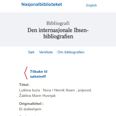
English
Bibliografi
Den internasjonale Ibsen-
bibliografien
Søk
Verkliste
Om bibliografien
Tilbake til
søketreff
Tittel:
Lutkina kuća : Nora / Henrik Ibsen ; prijevod:
Žaklina Marin Husnjak
Originaltittel::
Et dukkehjem